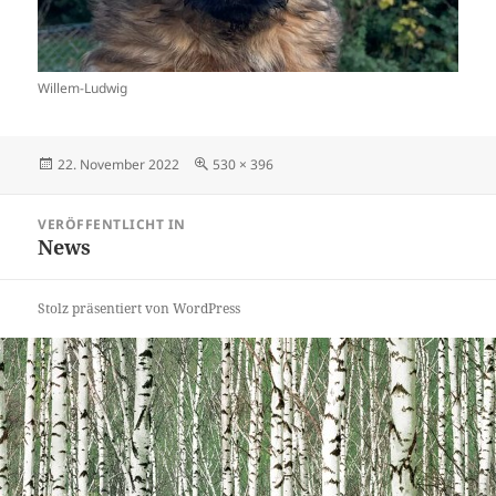
Willem-Ludwig
Veröffentlicht
Originalgröße
22. November 2022
530 × 396
am
Beitragsnavigation
VERÖFFENTLICHT IN
News
Stolz präsentiert von WordPress