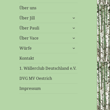
Über uns
untermenü
Über Jill
öffnen
untermenü
Über Pauli
öffnen
untermenü
Über Vace
öffnen
untermenü
Würfe
öffnen
Kontakt
1. Wällerclub Deutschland e.V.
DVG MV Oestrich
Impressum