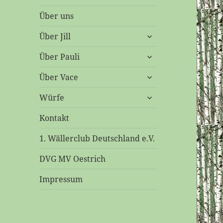
Über uns
untermenü
Über Jill
öffnen
untermenü
Über Pauli
öffnen
untermenü
Über Vace
öffnen
untermenü
Würfe
öffnen
Kontakt
1. Wällerclub Deutschland e.V.
DVG MV Oestrich
Impressum