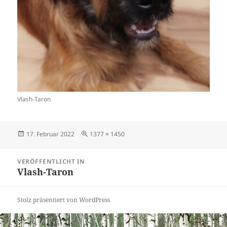
Vlash-Taron
Veröffentlicht
Originalgröße
17. Februar 2022
1377 × 1450
am
Beitragsnavigation
VERÖFFENTLICHT IN
Vlash-Taron
Stolz präsentiert von WordPress