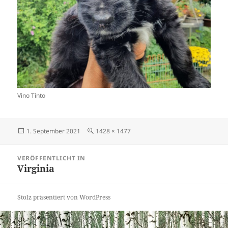
Vino Tinto
Veröffentlicht
Originalgröße
1. September 2021
1428 × 1477
am
Beitragsnavigation
VERÖFFENTLICHT IN
Virginia
Stolz präsentiert von WordPress